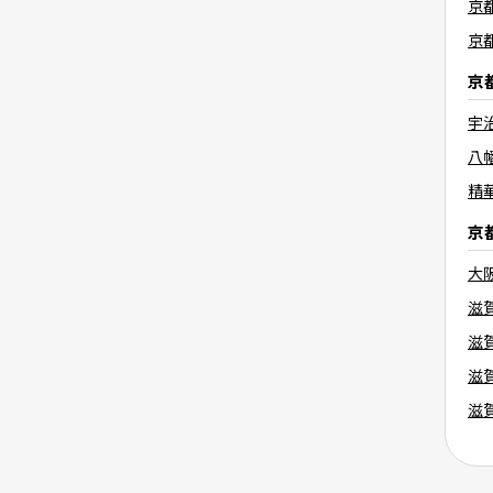
京
京
京
宇
八
精
京
大
滋
滋
滋
滋