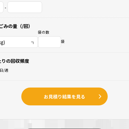
-
ごみの量（/回）
袋の数
袋
たりの回収頻度
日/週
お見積り結果を見る