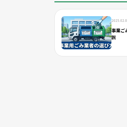
2025.02.
事業ご
説