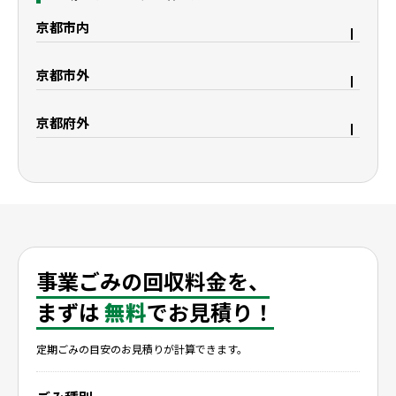
京都市内
京都市右京区
京都市上京区
京都市外
京都市中京区
京都市下京区
宇治市
久御山町
京都市西京区
京都市東山区
京都府外
八幡市
城陽市
京都市山科区
京都市南区
大阪府枚方市
滋賀県野洲市
精華町
木津川市
京都市伏見区
滋賀県大津市
滋賀県栗東市
滋賀県守山市
滋賀県湖南市
滋賀県彦根市
滋賀県米原市
滋賀県長浜市
事業ごみの回収料金を、
まずは
無料
でお見積り！
定期ごみの目安のお見積りが計算できます。