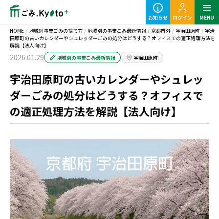
お知らせ
ログイン
MENU
HOME
/
地域別事業ごみの捨て方
/
地域別の事業ごみ最新情報
/
京都市外
/
宇治田原町
/
宇治
田原町の古いカレンダーやシュレッダーごみの処分はどうする？オフィスでの適正処理方法を
解説【法人向け】
2026.01.29
地域別の事業ごみ最新情報
宇治田原町
宇治田原町の古いカレンダーやシュレッ
定期ごみのご利用の流れ
ダーごみの処分はどうする？オフィスで
の適正処理方法を解説【法人向け】
粗大ごみ回収のご利用の流れ
事業ごみの基本知識
業種別事業ごみの捨て方