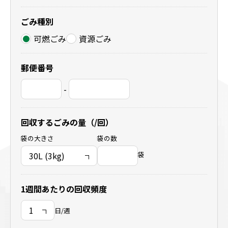
地域別事業ごみの捨て方
ごみ種別
可燃ごみ
資源ごみ
郵便番号
-
回収するごみの量（/回）
袋の大きさ
袋の数
袋
1週間あたりの回収頻度
日/週