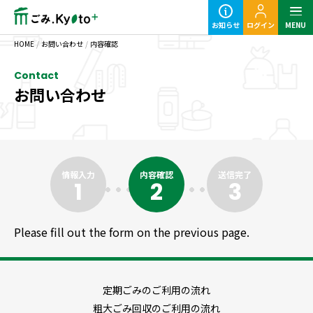
お知らせ
ログイン
MENU
HOME
/
お問い合わせ
/
内容確認
Contact
お問い合わせ
定期ごみのご利用の流れ
粗大ごみ回収のご利用の流れ
情報入力
内容確認
送信完了
1
2
3
Please fill out the form on the previous page.
事業ごみの基本知識
定期ごみのご利用の流れ
業種別事業ごみの捨て方
粗大ごみ回収のご利用の流れ