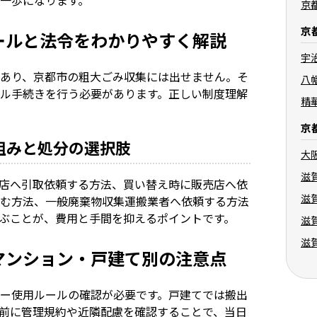
京
京
式ルールと法令をわかりやすく解説
宇
あり、京都市の粗大ごみ収集には出せません。そ
八
ル手続きを行う必要があります。正しい制度理解
精
京
の仕組みと処分の選択肢
大
滋
店へ引取依頼する方法、買い替え時に販売店へ依
滋
む方法、一般廃棄物収集運搬業者へ依頼する方法
ぶことが、費用と手間を抑えるポイントです。
滋
滋
分譲マンション・戸建て別の注意点
ー使用ルールの確認が必要です。戸建てでは搬出
前に管理規約や近隣配慮を確認することで、当日