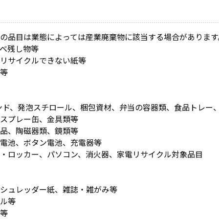
の品目は業態によっては産業廃棄物に該当する場合があります
べ残し物等
リサイクルできない紙等
等
ンド、発泡スチロール、梱包資材、弁当の容器類、食品トレー
、スプレー缶、金具類等
製品、陶磁器類、鏡類等
電池、ボタン電池、充電器等
・ロッカー、パソコン、消火器、家電リサイクル対象品目
シュレッダー紙、雑誌・雑がみ等
ル等
等