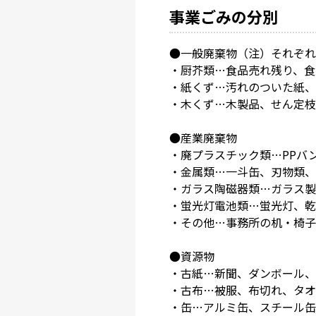
事業ごみの分別
●一般廃棄物（注）それぞれ
・厨芥類…食品売れ残り、食
・紙くず…汚れのついた紙、
・木くず…木製品、せん定枝
●産業廃棄物
・廃プラスチック類…PPバ
・金属類…一斗缶、刃物類
・ガラス陶磁器類…ガラス
・蛍光灯電池類…蛍光灯、乾
・その他…事務所の机・椅子
●資源物
・古紙…新聞、ダンボール、
・古布…被服、布切れ、タオ
・缶…アルミ缶、スチール缶