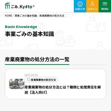
お知らせ
ログイン
MENU
HOME
/
事業ごみの基本知識
/
産業廃棄物の処分方法
Basic Knowledge
事業ごみの基本知識
定期ごみのご利用の流れ
粗大ごみ回収のご利用の流れ
産業廃棄物の処分方法の一覧
2025.02.04
産業廃棄物の処分方法
産業廃棄物の処分方法とは？種類と処理責任を解
説【法人向け】
事業ごみの基本知識
業種別事業ごみの捨て方