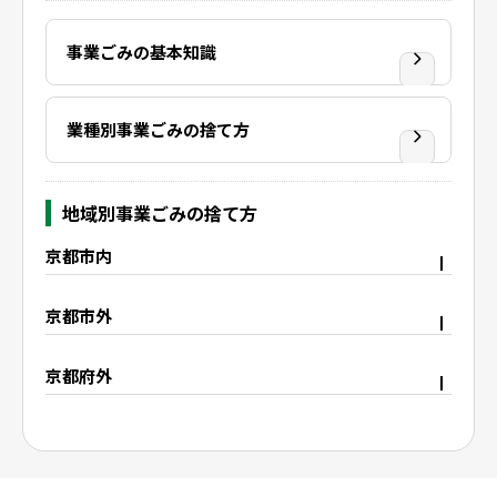
事業ごみの基本知識
業種別事業ごみの捨て方
地域別事業ごみの捨て方
京都市内
京都市右京区
京都市上京区
京都市外
京都市中京区
京都市下京区
宇治市
久御山町
京都市西京区
京都市東山区
京都府外
八幡市
城陽市
京都市山科区
京都市南区
大阪府枚方市
滋賀県野洲市
精華町
木津川市
京都市伏見区
滋賀県大津市
滋賀県栗東市
滋賀県守山市
滋賀県湖南市