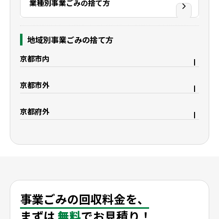
業種別事業ごみの捨て方
地域別事業ごみの捨て方
京都市内
京都市右京区
京都市上京区
京都市外
京都市中京区
京都市下京区
宇治市
久御山町
京都市西京区
京都市東山区
京都府外
八幡市
城陽市
京都市山科区
京都市南区
大阪府枚方市
滋賀県野洲市
精華町
木津川市
京都市伏見区
滋賀県大津市
滋賀県栗東市
滋賀県守山市
滋賀県湖南市
滋賀県彦根市
滋賀県米原市
滋賀県長浜市
事業ごみの回収料金を、
まずは
無料
でお見積り！