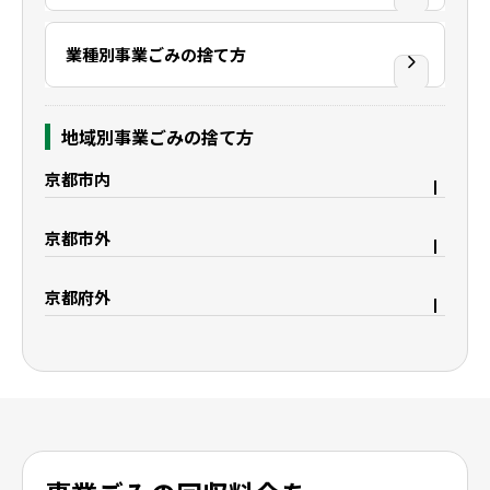
業種別事業ごみの捨て方
地域別事業ごみの捨て方
京都市内
京都市右京区
京都市上京区
京都市外
京都市中京区
京都市下京区
宇治市
久御山町
京都市西京区
京都市東山区
京都府外
八幡市
城陽市
京都市山科区
京都市南区
大阪府枚方市
滋賀県野洲市
精華町
木津川市
京都市伏見区
滋賀県大津市
滋賀県栗東市
滋賀県守山市
滋賀県湖南市
滋賀県彦根市
滋賀県米原市
滋賀県長浜市