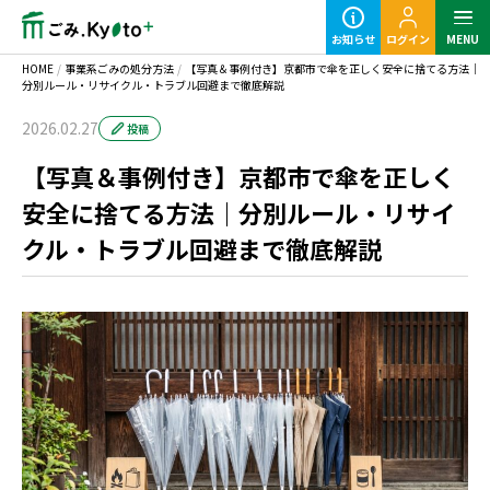
お知らせ
ログイン
MENU
HOME
/
事業系ごみの処分方法
/
【写真＆事例付き】京都市で傘を正しく安全に捨てる方法｜
分別ルール・リサイクル・トラブル回避まで徹底解説
2026.02.27
投稿
【写真＆事例付き】京都市で傘を正しく
定期ごみのご利用の流れ
安全に捨てる方法｜分別ルール・リサイ
クル・トラブル回避まで徹底解説
粗大ごみ回収のご利用の流れ
事業ごみの基本知識
業種別事業ごみの捨て方