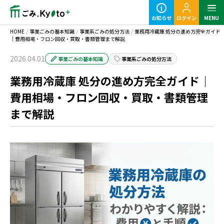
お知らせ
ログイン
MENU
HOME
/
事業ごみの基本知識
/
事業系ごみの処分方法
/
業務用冷蔵庫 処分の進め方完全ガイド
｜費用相場・フロン回収・買取・書類管理まで解説
2026.04.01
事業ごみの基本知識
事業系ごみの処分方法
業務用冷蔵庫 処分の進め方完全ガイド｜
定期ごみのご利用の流れ
費用相場・フロン回収・買取・書類管理
まで解説
粗大ごみ回収のご利用の流れ
事業ごみの基本知識
業種別事業ごみの捨て方