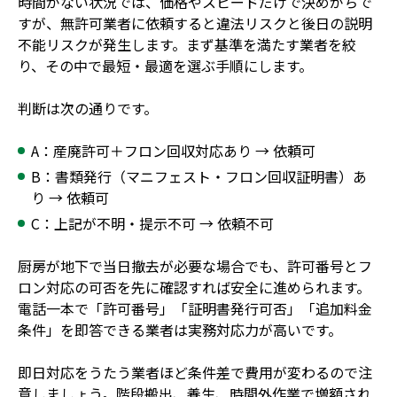
時間がない状況では、価格やスピードだけで決めがちで
すが、無許可業者に依頼すると違法リスクと後日の説明
不能リスクが発生します。まず基準を満たす業者を絞
り、その中で最短・最適を選ぶ手順にします。
判断は次の通りです。
A：産廃許可＋フロン回収対応あり → 依頼可
B：書類発行（マニフェスト・フロン回収証明書）あ
り → 依頼可
C：上記が不明・提示不可 → 依頼不可
厨房が地下で当日撤去が必要な場合でも、許可番号とフ
ロン対応の可否を先に確認すれば安全に進められます。
電話一本で「許可番号」「証明書発行可否」「追加料金
条件」を即答できる業者は実務対応力が高いです。
即日対応をうたう業者ほど条件差で費用が変わるので注
意しましょう。階段搬出、養生、時間外作業で増額され