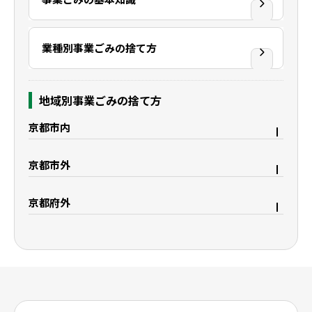
業種別事業ごみの捨て方
地域別事業ごみの捨て方
京都市内
京都市右京区
京都市上京区
京都市外
京都市中京区
京都市下京区
宇治市
久御山町
京都市西京区
京都市東山区
京都府外
八幡市
城陽市
京都市山科区
京都市南区
大阪府枚方市
滋賀県野洲市
精華町
木津川市
京都市伏見区
滋賀県大津市
滋賀県栗東市
滋賀県守山市
滋賀県湖南市
滋賀県彦根市
滋賀県米原市