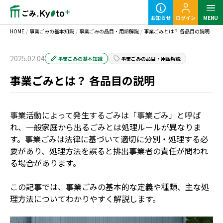
お知らせ
ログイン
MENU
HOME
/
事業ごみの基本知識
/
事業ごみの品目・用語解説
/
事業ごみとは？ 各品目の説明
2025.02.04
事業ごみの基本知識
事業ごみの品目・用語解説
事業ごみとは？ 各品目の説明
定期ごみのご利用の流れ
事業活動によって発生するごみは「事業ごみ」と呼ば
粗大ごみ回収のご利用の流れ
れ、一般家庭から出るごみとは処理ルールが異なりま
す。事業ごみは法律に基づいて適切に分別・処理する必
要があり、処理方法を誤ると排出事業者の責任が問われ
る場合があります。
この記事では、事業ごみの基本的な定義や種類、主な処
事業ごみの基本知識
理方法についてわかりやすく解説します。
業種別事業ごみの捨て方