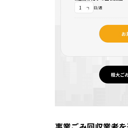
日/週
お
粗大ご
事業ごみ回収業者を