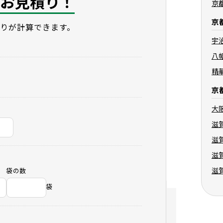
お見積り！
京
京
りが計算できます。
宇
八
精
京
大
滋
滋
滋
滋
袋の数
袋