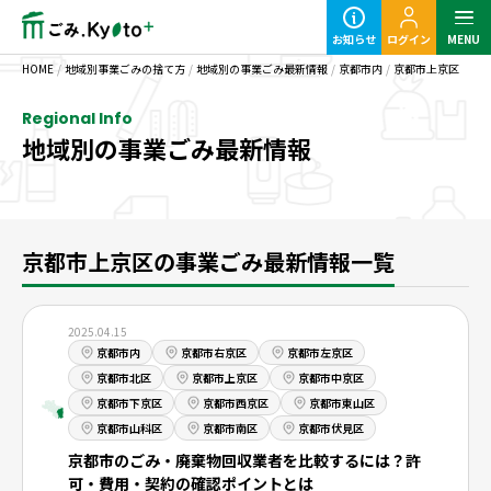
お知らせ
ログイン
MENU
HOME
/
地域別事業ごみの捨て方
/
地域別の事業ごみ最新情報
/
京都市内
/
京都市上京区
Regional Info
地域別の事業ごみ最新情報
定期ごみのご利用の流れ
粗大ごみ回収のご利用の流れ
京都市上京区の事業ごみ最新情報一覧
2025.04.15
京都市内
京都市右京区
京都市左京区
京都市北区
京都市上京区
京都市中京区
京都市下京区
京都市西京区
京都市東山区
事業ごみの基本知識
京都市山科区
京都市南区
京都市伏見区
京都市のごみ・廃棄物回収業者を比較するには？許
業種別事業ごみの捨て方
可・費用・契約の確認ポイントとは