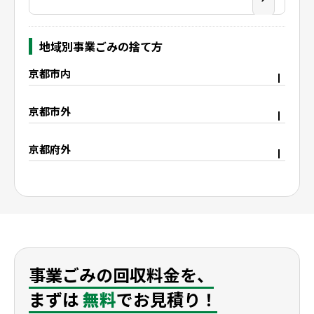
地域別事業ごみの捨て方
京都市内
京都市右京区
京都市上京区
京都市外
京都市中京区
京都市下京区
宇治市
久御山町
京都市西京区
京都市東山区
京都府外
八幡市
城陽市
京都市山科区
京都市南区
大阪府枚方市
滋賀県野洲市
精華町
木津川市
京都市伏見区
滋賀県大津市
滋賀県栗東市
滋賀県守山市
滋賀県湖南市
滋賀県彦根市
滋賀県米原市
滋賀県長浜市
事業ごみの回収料金を、
まずは
無料
でお見積り！