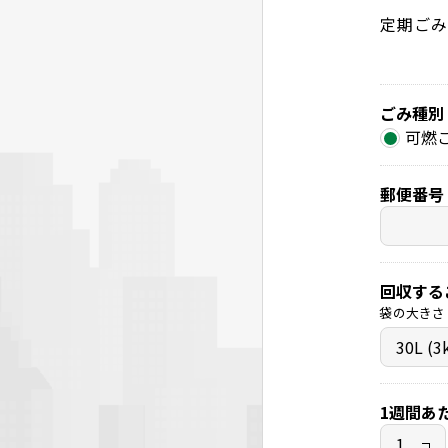
定期ごみ
ごみ種別
可燃
郵便番号
回収する
袋の大きさ
1週間あ