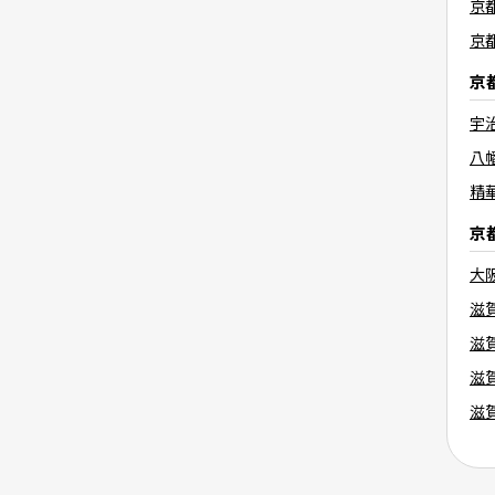
京
京
京
宇
八
精
京
大
滋
滋
滋
滋