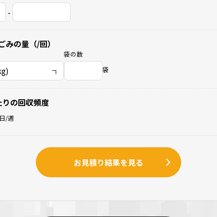
-
ごみの量（/回）
袋の数
袋
たりの回収頻度
日/週
お見積り結果を見る