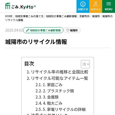
お知らせ
ログイン
MENU
HOME
/
地域別事業ごみの捨て方
/
地域別の事業ごみ最新情報
/
京都市外
/
城陽市
/
城陽市の
リサイクル情報
2025.04.01
地域別の事業ごみ最新情報
城陽市
城陽市のリサイクル情報
定期ごみのご利用の流れ
粗大ごみ回収のご利用の流れ
目次
リサイクル率の推移と全国比較
リサイクル可能なアイテム一覧
1. 家庭ごみ
2. プラスチック類
3. 金属類
事業ごみの基本知識
4. 粗大ごみ
5. 家電リサイクルの詳細
業種別事業ごみの捨て方