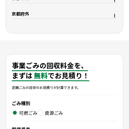
京都市中京区
京都市下京区
宇治市
久御山町
京都市西京区
京都市東山区
京都府外
八幡市
城陽市
京都市山科区
京都市南区
大阪府枚方市
滋賀県野洲市
精華町
木津川市
京都市伏見区
滋賀県大津市
滋賀県栗東市
滋賀県守山市
滋賀県湖南市
滋賀県彦根市
滋賀県米原市
滋賀県長浜市
事業ごみの回収料金を、
まずは
無料
でお見積り！
定期ごみの目安のお見積りが計算できます。
ごみ種別
可燃ごみ
資源ごみ