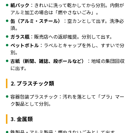
紙パック
：きれいに洗って乾かしてから分別。内側が
アルミ加工の場合は「燃やさないごみ」。
缶（アルミ・スチール）
：空カンとして出す。洗浄必
須。
ガラス瓶
：販売店への返却推奨。分別して出す。
ペットボトル
：ラベルとキャップを外し、すすいで分
別。
古紙（新聞、雑誌、段ボールなど）
：地域の集団回収
に出す。
2. プラスチック類
容器包装プラスチック：汚れを落として「プラ」マー
ク製品として分別。
3. 金属類
鉄製品・アルミ製品：燃やさないごみとして出す。