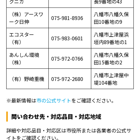
クニカ
長9番地の43
（株）アースワ
八幡市八幡久保
075-981-8936
ーク日伸
田10番地の9
エコスター
八幡市上津屋浜
075-983-0601
（有）
垣内89番地の1
あんしん環境
八幡市八幡久保
075-972-0766
（株）
田15番地の2
八幡市上津屋中
（有）野崎重機
075-972-2680
堤104番地
※最新情報は
市の公式サイト
をご確認ください。
問い合わせ先・対応品目・対応
地域
詳細や対応品目・対応区は市役所または各業者の公式サ
イトをご確認ください。