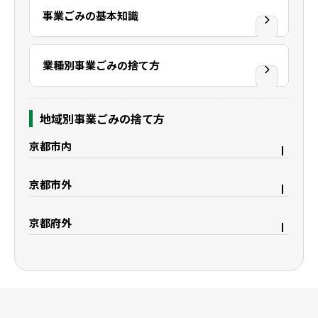
事業ごみの基本知識
業種別事業ごみの捨て方
地域別事業ごみの捨て方
京都市内
京都市右京区
京都市上京区
京都市外
京都市中京区
京都市下京区
宇治市
久御山町
京都市西京区
京都市東山区
京都府外
八幡市
城陽市
京都市山科区
京都市南区
大阪府枚方市
滋賀県野洲市
精華町
木津川市
京都市伏見区
滋賀県大津市
滋賀県栗東市
滋賀県守山市
滋賀県湖南市
滋賀県彦根市
滋賀県米原市