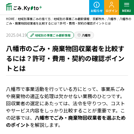
お知らせ
ログイン
MENU
HOME
/
地域別事業ごみの捨て方
/
地域別の事業ごみ最新情報
/
京都市外
/
八幡市
/
八幡市の
ごみ・廃棄物回収業者を比較するには？許可・費用・契約の確認ポイントとは
2025.04.19
地域別の事業ごみ最新情報
八幡市
八幡市のごみ・廃棄物回収業者を比較す
定期ごみのご利用の流れ
るには？許可・費用・契約の確認ポイン
トとは
粗大ごみ回収のご利用の流れ
八幡市で事業活動を行っている方にとって、事業系ごみ
や廃棄物の適正な処理は欠かせない業務のひとつです。
回収業者の選定にあたっては、法令を守りつつ、コスト
やサービス内容をしっかり比較することが重要です。こ
事業ごみの基本知識
の記事では、
八幡市でごみ・廃棄物回収業者を選ぶため
のポイント
を解説します。
業種別事業ごみの捨て方