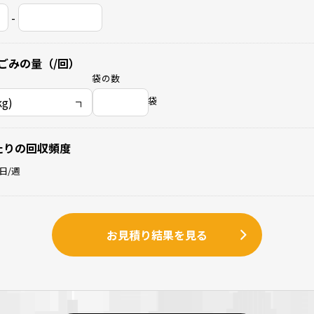
-
ごみの量（/回）
袋の数
袋
たりの回収頻度
日/週
お見積り結果を見る