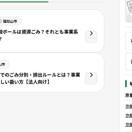
福知山市
段ボールは資源ごみ？それとも事業系
？
山市
でのごみ分別・排出ルールとは？事業
しい扱い方【法人向け】
京
京
京
京