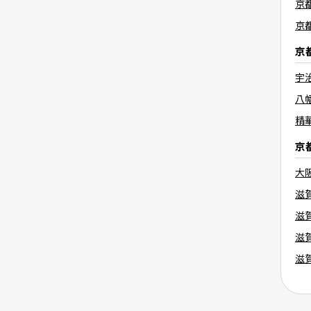
京
京
京
宇
八
精
京
大
滋
滋
滋
滋