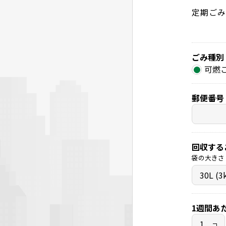
定期ごみ
ごみ種別
可燃
郵便番号
回収する
袋の大きさ
1週間あ