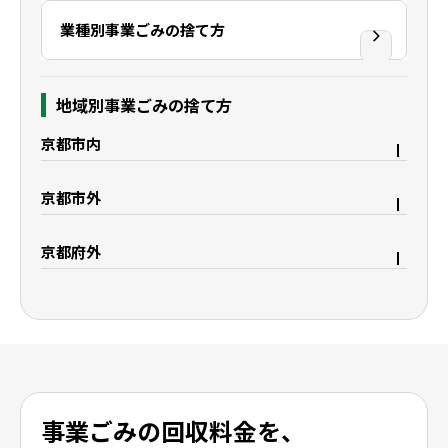
業種別事業ごみの捨て方
地域別事業ごみの捨て方
京都市内
京都市右京区
京都市上京区
京都市外
京都市中京区
京都市下京区
宇治市
久御山町
京都市西京区
京都市東山区
京都府外
八幡市
城陽市
京都市山科区
京都市南区
大阪府枚方市
滋賀県野洲市
精華町
木津川市
京都市伏見区
滋賀県大津市
滋賀県栗東市
滋賀県守山市
滋賀県湖南市
滋賀県彦根市
滋賀県米原市
滋賀県長浜市
事業ごみの回収料金を、