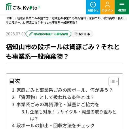
お知らせ
ログイン
MENU
HOME
/
地域別事業ごみの捨て方
/
地域別の事業ごみ最新情報
/
京都市外
/
福知山市
/
福知山
市の段ボールは資源ごみ？それとも事業系一般廃棄物？
2025.07.09
地域別の事業ごみ最新情報
福知山市
福知山市の段ボールは資源ごみ？それと
定期ごみのご利用の流れ
も事業系一般廃棄物？
粗大ごみ回収のご利用の流れ
目次
家庭ごみと事業系ごみの段ボール、何が違う？
「資源物」として扱われる条件とは？
事業系ごみの再資源化・減量にご協力を
事業ごみの基本知識
企業も対象！リサイクル・減量の取り組みと
は？
段ボールの排出・回収方法をチェック
業種別事業ごみの捨て方