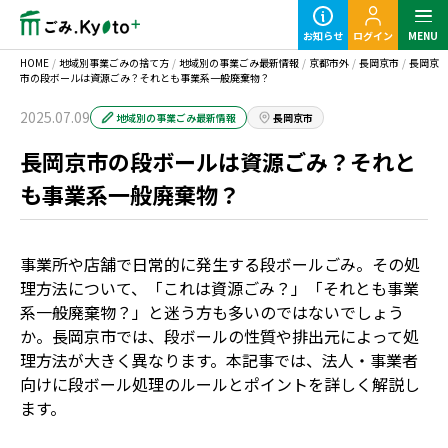
お知らせ
ログイン
MENU
HOME
/
地域別事業ごみの捨て方
/
地域別の事業ごみ最新情報
/
京都市外
/
長岡京市
/
長岡京
市の段ボールは資源ごみ？それとも事業系一般廃棄物？
2025.07.09
地域別の事業ごみ最新情報
長岡京市
長岡京市の段ボールは資源ごみ？それと
定期ごみのご利用の流れ
も事業系一般廃棄物？
粗大ごみ回収のご利用の流れ
事業所や店舗で日常的に発生する段ボールごみ。その処
理方法について、「これは資源ごみ？」「それとも事業
系一般廃棄物？」と迷う方も多いのではないでしょう
か。長岡京市では、段ボールの性質や排出元によって処
理方法が大きく異なります。本記事では、法人・事業者
向けに段ボール処理のルールとポイントを詳しく解説し
事業ごみの基本知識
ます。
業種別事業ごみの捨て方