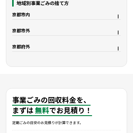
地域別事業ごみの捨て方
京都市内
京都市右京区
京都市上京区
京都市外
京都市中京区
京都市下京区
宇治市
久御山町
京都市西京区
京都市東山区
京都府外
八幡市
城陽市
京都市山科区
京都市南区
大阪府枚方市
滋賀県野洲市
精華町
木津川市
京都市伏見区
滋賀県大津市
滋賀県栗東市
滋賀県守山市
滋賀県湖南市
滋賀県彦根市
滋賀県米原市
滋賀県長浜市
事業ごみの回収料金を、
まずは
無料
でお見積り！
定期ごみの目安のお見積りが計算できます。