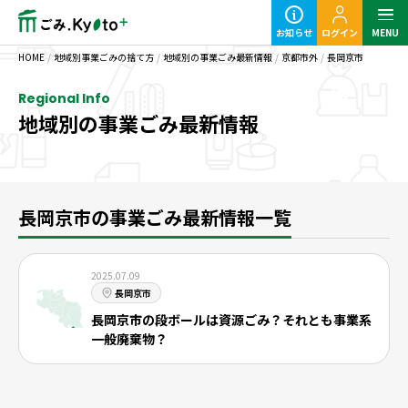
お知らせ
ログイン
MENU
HOME
/
地域別事業ごみの捨て方
/
地域別の事業ごみ最新情報
/
京都市外
/
長岡京市
Regional Info
地域別の事業ごみ最新情報
定期ごみのご利用の流れ
粗大ごみ回収のご利用の流れ
長岡京市の事業ごみ最新情報一覧
2025.07.09
長岡京市
長岡京市の段ボールは資源ごみ？それとも事業系
一般廃棄物？
事業ごみの基本知識
業種別事業ごみの捨て方