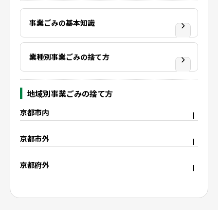
事業ごみの基本知識
業種別事業ごみの捨て方
地域別事業ごみの捨て方
京都市内
京都市右京区
京都市上京区
京都市外
京都市中京区
京都市下京区
宇治市
久御山町
京都市西京区
京都市東山区
京都府外
八幡市
城陽市
京都市山科区
京都市南区
大阪府枚方市
滋賀県野洲市
精華町
木津川市
京都市伏見区
滋賀県大津市
滋賀県栗東市
滋賀県守山市
滋賀県湖南市