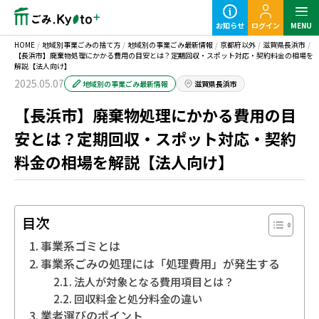
お知らせ
ログイン
MENU
HOME
/
地域別事業ごみの捨て方
/
地域別の事業ごみ最新情報
/
京都府以外
/
滋賀県長浜市
/
【長浜市】廃棄物処理にかかる費用の目安とは？定期回収・スポット対応・契約料金の相場を
解説【法人向け】
2025.05.07
地域別の事業ごみ最新情報
滋賀県長浜市
【長浜市】廃棄物処理にかかる費用の目
定期ごみのご利用の流れ
安とは？定期回収・スポット対応・契約
料金の相場を解説【法人向け】
粗大ごみ回収のご利用の流れ
目次
事業系ゴミとは
事業系ごみの処理には「処理費用」が発生する
事業ごみの基本知識
法人が対象となる費用項目とは？
回収料金と処分料金の違い
業種別事業ごみの捨て方
業者選びのポイント