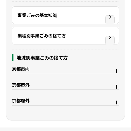
事業ごみの基本知識
業種別事業ごみの捨て方
地域別事業ごみの捨て方
京都市内
京都市右京区
京都市上京区
京都市外
京都市中京区
京都市下京区
宇治市
久御山町
京都市西京区
京都市東山区
京都府外
八幡市
城陽市
京都市山科区
京都市南区
大阪府枚方市
滋賀県野洲市
精華町
木津川市
京都市伏見区
滋賀県大津市
滋賀県栗東市
滋賀県守山市
滋賀県湖南市