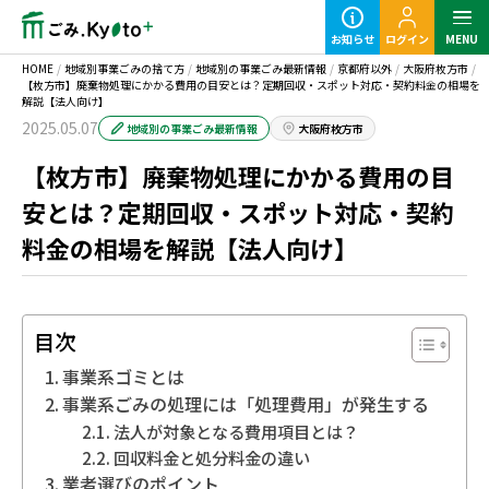
お知らせ
ログイン
MENU
HOME
/
地域別事業ごみの捨て方
/
地域別の事業ごみ最新情報
/
京都府以外
/
大阪府枚方市
/
【枚方市】廃棄物処理にかかる費用の目安とは？定期回収・スポット対応・契約料金の相場を
解説【法人向け】
2025.05.07
地域別の事業ごみ最新情報
大阪府枚方市
【枚方市】廃棄物処理にかかる費用の目
定期ごみのご利用の流れ
安とは？定期回収・スポット対応・契約
料金の相場を解説【法人向け】
粗大ごみ回収のご利用の流れ
目次
事業系ゴミとは
事業系ごみの処理には「処理費用」が発生する
事業ごみの基本知識
法人が対象となる費用項目とは？
回収料金と処分料金の違い
業種別事業ごみの捨て方
業者選びのポイント