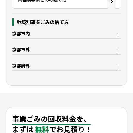
地域別事業ごみの捨て方
京都市内
京都市右京区
京都市上京区
京都市外
京都市中京区
京都市下京区
宇治市
久御山町
京都市西京区
京都市東山区
京都府外
八幡市
城陽市
京都市山科区
京都市南区
大阪府枚方市
滋賀県野洲市
精華町
木津川市
京都市伏見区
滋賀県大津市
滋賀県栗東市
滋賀県守山市
滋賀県湖南市
滋賀県彦根市
滋賀県米原市
滋賀県長浜市
事業ごみの回収料金を、
まずは
無料
でお見積り！