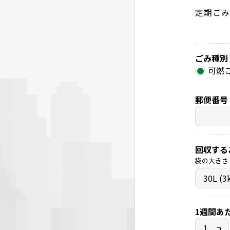
定期ごみ
ごみ種別
可燃
郵便番号
回収する
袋の大きさ
1週間あ