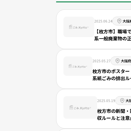
2025.06.24
大阪
【枚方市】職場
系一般廃棄物の
2025.05.27
大阪
枚方市のポスター
系紙ごみの排出ル
2025.05.19
大
枚方市の新聞・
収ルールと注意