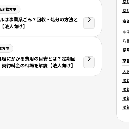
京
阪府枚方市
京
ルは事業系ごみ？回収・処分の方法と
京
【法人向け】
宇
八
枚方市
精
処理にかかる費用の目安とは？定期回
京
・契約料金の相場を解説【法人向け】
大
滋
滋
滋
滋