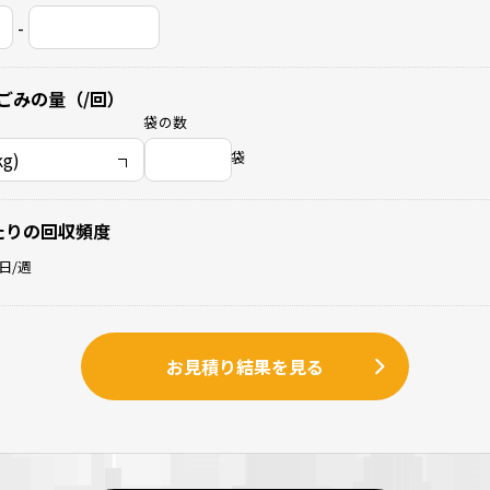
-
ごみの量（/回）
袋の数
袋
たりの回収頻度
日/週
お見積り結果を見る