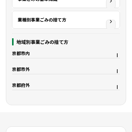
業種別事業ごみの捨て方
地域別事業ごみの捨て方
京都市内
京都市右京区
京都市上京区
京都市外
京都市中京区
京都市下京区
宇治市
久御山町
京都市西京区
京都市東山区
京都府外
八幡市
城陽市
京都市山科区
京都市南区
大阪府枚方市
滋賀県野洲市
精華町
木津川市
京都市伏見区
滋賀県大津市
滋賀県栗東市
滋賀県守山市
滋賀県湖南市
滋賀県彦根市
滋賀県米原市