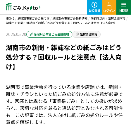
お知らせ
ログイン
MENU
HOME
/
地域別事業ごみの捨て方
/
地域別の事業ごみ最新情報
/
京都府以外
/
滋賀県湖南市
/
湖南市の新聞・雑誌などの紙ごみはどう処分する？回収ルールと注意点【法人向け】
2025.05.20
地域別の事業ごみ最新情報
滋賀県湖南市
湖南市の新聞・雑誌などの紙ごみはどう
定期ごみのご利用の流れ
処分する？回収ルールと注意点【法人向
け】
粗大ごみ回収のご利用の流れ
湖南市で事業活動を行っている企業や店舗では、新聞・
雑誌・チラシといった紙ごみの処分方法に注意が必要で
す。家庭とは異なる「事業系ごみ」としての扱いが求め
られ、適切な対応を怠ると違法処理とみなされる可能性
事業ごみの基本知識
も。この記事では、法人向けに紙ごみの処分ルールや注
意点を解説します。
業種別事業ごみの捨て方