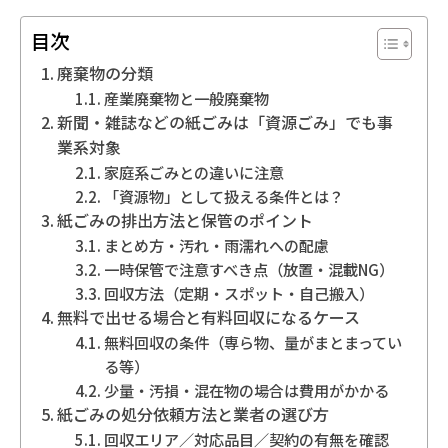
目次
地域別事業ごみの捨て方
廃棄物の分類
産業廃棄物と一般廃棄物
新聞・雑誌などの紙ごみは「資源ごみ」でも事
業系対象
家庭系ごみとの違いに注意
「資源物」として扱える条件とは？
紙ごみの排出方法と保管のポイント
まとめ方・汚れ・雨濡れへの配慮
一時保管で注意すべき点（放置・混載NG）
回収方法（定期・スポット・自己搬入）
無料で出せる場合と有料回収になるケース
無料回収の条件（専ら物、量がまとまってい
る等）
少量・汚損・混在物の場合は費用がかかる
紙ごみの処分依頼方法と業者の選び方
回収エリア／対応品目／契約の有無を確認